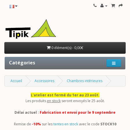
0 élément(s) - 0,00€
Catégories
Accueil
Accessoires
Chambres intérieures
L’atelier est fermé du 1er au 23 août.
Les produits
en stock
seront envoyés le 25 août.
Délai actuel :
Fabrication et envoi pour le 9 septembre
Remise de
-10%
sur les
tentes en stock
avec le code
STOCK10