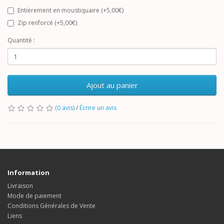
Entièrement en moustiquaire (+5,00€)
Zip renforcé (+5,00€)
Quantité :
Ajout au panier
(0 avis)
/
Écrire un avis
Information
Livraison
Mode de paiement
Conditions Générales de Vente
Liens