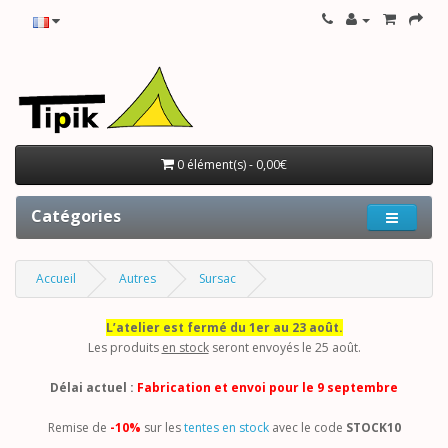
0 élément(s) - 0,00€
Catégories
Accueil
Autres
Sursac
L’atelier est fermé du 1er au 23 août.
Les produits
en stock
seront envoyés le 25 août.
Délai actuel :
Fabrication et envoi pour le 9 septembre
Remise de
-10%
sur les
tentes en stock
avec le code
STOCK10