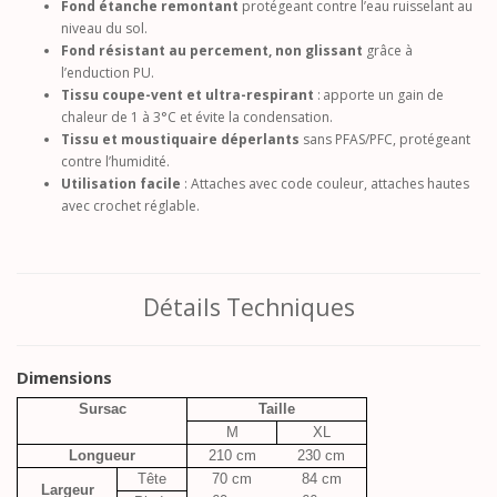
Fond étanche remontant
protégeant contre l’eau ruisselant au
niveau du sol.
Fond résistant au percement, non glissant
grâce à
l’enduction PU.
Tissu coupe-vent et ultra-respirant
: apporte un gain de
chaleur de 1 à 3°C et évite la condensation.
Tissu et moustiquaire déperlants
sans PFAS/PFC, protégeant
contre l’humidité.
Utilisation facile
: Attaches avec code couleur, attaches hautes
avec crochet réglable.
Détails Techniques
Dimensions
Sursac
Taille
M
XL
Longueur
210 cm
230 cm
Tête
70 cm
84 cm
Largeur