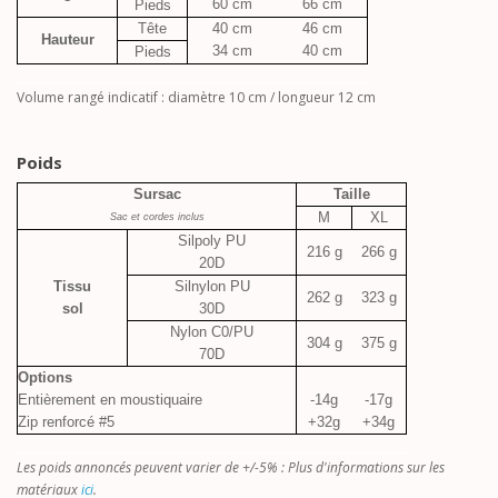
60 cm
66 cm
Pieds
Tête
40 cm
46 cm
Hauteur
34 cm
40 cm
Pieds
_____________________________________________
Volume rangé indicatif : diamètre 10 cm / longueur 12 cm
Poids
Sursac
Taille
M
XL
Sac et cordes inclus
Silpoly PU
216 g
266 g
20D
Tissu
Silnylon PU
262 g
323 g
sol
30D
Nylon C0/PU
304 g
375 g
70D
Options
Entièrement en moustiquaire
-14g
-17g
Zip renforcé #5
+32g
+34g
__________________________________________________
Les poids annoncés peuvent varier de +/-5% : Plus d'informations sur les
matériaux
ici
.