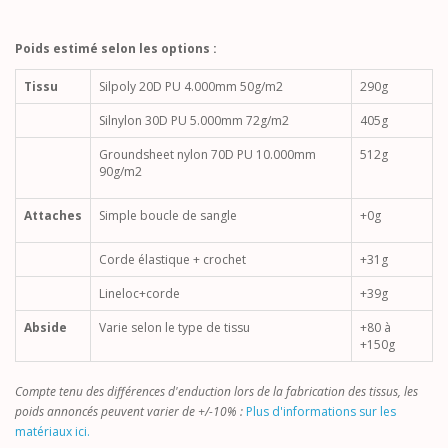
Poids estimé selon les options :
Tissu
Silpoly 20D PU 4.000mm 50g/m2
290g
Silnylon 30D PU 5.000mm 72g/m2
405g
Groundsheet nylon 70D PU 10.000mm
512g
90g/m2
Attaches
Simple boucle de sangle
+0g
Corde élastique + crochet
+31g
Lineloc+corde
+39g
Abside
Varie selon le type de tissu
+80 à
+150g
Compte tenu des différences d'enduction lors de la fabrication des tissus, les
poids annoncés peuvent varier de +/-10% :
Plus d'informations sur les
matériaux ici.