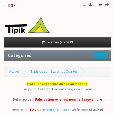
0 élément(s) - 0,00€
Catégories
Accueil
Tapis de sol - Scaramus Quartet
L’atelier est fermé du 1er au 23 août.
Les produits
en stock
seront envoyés le 25 août.
Délai actuel :
Fabrication et envoi pour le 9 septembre
Remise de
-10%
sur les
tentes en stock
avec le code
STOCK10