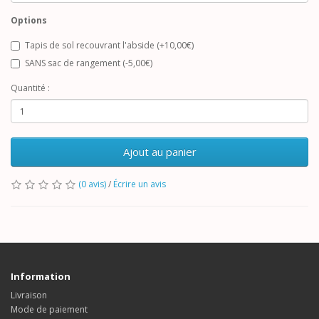
Options
Tapis de sol recouvrant l'abside (+10,00€)
SANS sac de rangement (-5,00€)
Quantité :
Ajout au panier
(0 avis)
/
Écrire un avis
Information
Livraison
Mode de paiement