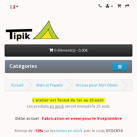
0 élément(s) - 0,00€
Catégories
Accueil
Mats et Piquets
Arceau pour Abri Olivier
L’atelier est fermé du 1er au 23 août.
Les produits
en stock
seront envoyés le 25 août.
Délai actuel :
Fabrication et envoi pour le 9 septembre
Remise de
-10%
sur les
tentes en stock
avec le code
STOCK10