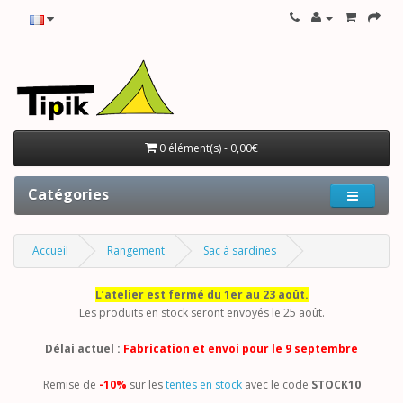
0 élément(s) - 0,00€
Catégories
Accueil
Rangement
Sac à sardines
L’atelier est fermé du 1er au 23 août.
Les produits
en stock
seront envoyés le 25 août.
Délai actuel :
Fabrication et envoi pour le 9 septembre
Remise de
-10%
sur les
tentes en stock
avec le code
STOCK10