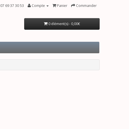
07 69 37 30 53
Compte
Panier
Commander
0 élément(s) - 0,00€