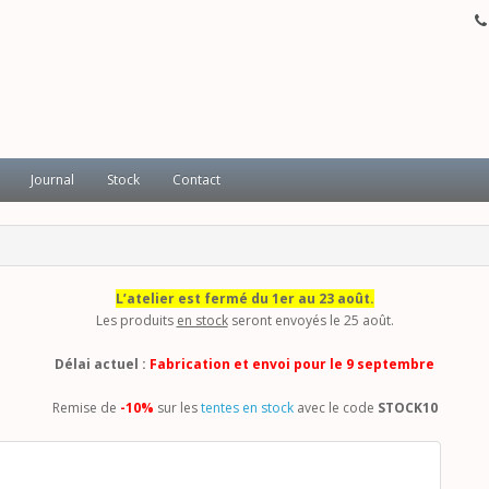
Journal
Stock
Contact
L’atelier est fermé du 1er au 23 août.
Les produits
en stock
seront envoyés le 25 août.
Délai actuel :
Fabrication et envoi pour le 9 septembre
Remise de
-10%
sur les
tentes en stock
avec le code
STOCK10