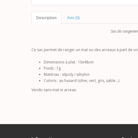
Description
Avis (0)
Sac de rangemen
Ce sac permet de ranger un mat ou des arceaux à part de vot
Dimensions à plat : 10x48cm
Poids : 7g
Matériau : silpoly / silnylon
Coloris : au hasard (olive, vert, gris, sable...)
Vendu sans mat ni arceau