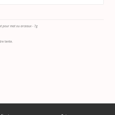
t pour mat ou arceaux - 7g
re tente.