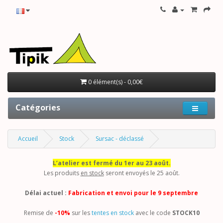
0 élément(s) - 0,00€
Catégories
Accueil
Stock
Sursac - déclassé
L’atelier est fermé du 1er au 23 août.
Les produits
en stock
seront envoyés le 25 août.
Délai actuel :
Fabrication et envoi pour le 9 septembre
Remise de
-10%
sur les
tentes en stock
avec le code
STOCK10