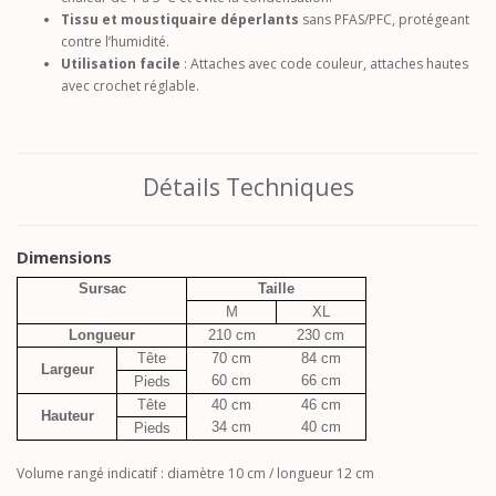
Tissu et moustiquaire déperlants
sans PFAS/PFC, protégeant
contre l’humidité.
Utilisation facile
: Attaches avec code couleur, attaches hautes
avec crochet réglable.
Détails Techniques
Dimensions
Sursac
Taille
M
XL
Longueur
210 cm
230 cm
Tête
70 cm
84 cm
Largeur
60 cm
66 cm
Pieds
Tête
40 cm
46 cm
Hauteur
34 cm
40 cm
Pieds
_____________________________________________
Volume rangé indicatif : diamètre 10 cm / longueur 12 cm