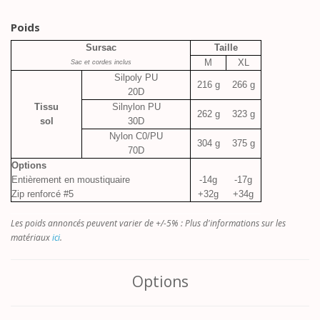
Poids
Sursac
Taille
M
XL
Sac et cordes inclus
Silpoly PU
216 g
266 g
20D
Tissu
Silnylon PU
262 g
323 g
sol
30D
Nylon C0/PU
304 g
375 g
70D
Options
Entièrement en moustiquaire
-14g
-17g
Zip renforcé #5
+32g
+34g
__________________________________________________
Les poids annoncés peuvent varier de +/-5% : Plus d'informations sur les
matériaux
ici
.
Options