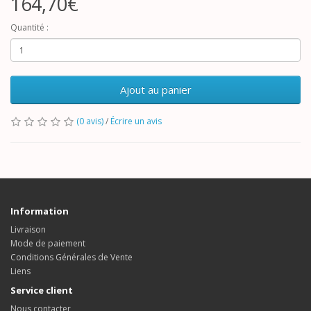
164,70€
Quantité :
Ajout au panier
(0 avis)
/
Écrire un avis
Information
Livraison
Mode de paiement
Conditions Générales de Vente
Liens
Service client
Nous contacter