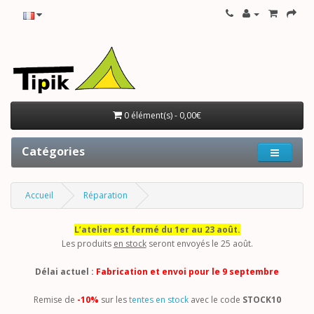
0 élément(s) - 0,00€
Catégories
Accueil
Réparation
L’atelier est fermé du 1er au 23 août.
Les produits
en stock
seront envoyés le 25 août.
Délai actuel :
Fabrication et envoi pour le 9 septembre
Remise de
-10%
sur les
tentes en stock
avec le code
STOCK10