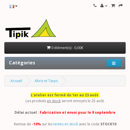
0 élément(s) - 0,00€
Catégories
Accueil
Abris et Tarps
L’atelier est fermé du 1er au 23 août.
Les produits
en stock
seront envoyés le 25 août.
Délai actuel :
Fabrication et envoi pour le 9 septembre
Remise de
-10%
sur les
tentes en stock
avec le code
STOCK10