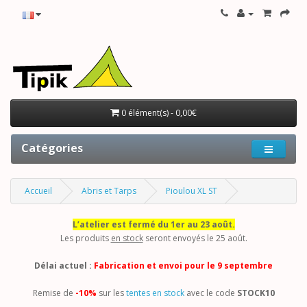
0 élément(s) - 0,00€
Catégories
Accueil
Abris et Tarps
Pioulou XL ST
L’atelier est fermé du 1er au 23 août.
Les produits
en stock
seront envoyés le 25 août.
Délai actuel :
Fabrication et envoi pour le 9 septembre
Remise de
-10%
sur les
tentes en stock
avec le code
STOCK10