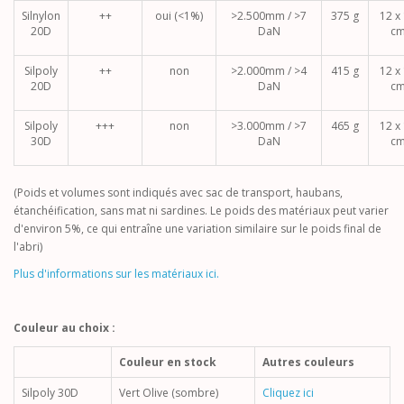
Silnylon
++
oui (<1%)
>2.500mm / >7
375 g
12 x
20D
DaN
c
Silpoly
++
non
>2.000mm / >4
415 g
12 x
20D
DaN
c
Silpoly
+++
non
>3.000mm / >7
465 g
12 x
30D
DaN
c
(Poids et volumes sont indiqués avec sac de transport, haubans,
étanchéification, sans mat ni sardines. Le poids des matériaux peut varier
d'environ 5%, ce qui entraîne une variation similaire sur le poids final de
l'abri)
Plus d'informations sur les matériaux ici.
Couleur au choix :
Couleur en stock
Autres couleurs
Silpoly 30D
Vert Olive (sombre)
Cliquez ici