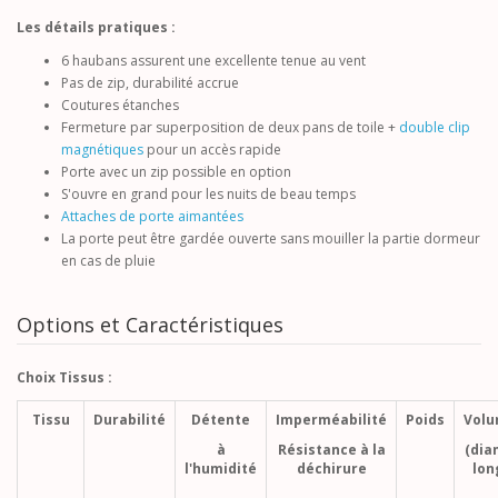
Les détails pratiques :
6 haubans assurent une excellente tenue au vent
Pas de zip, durabilité accrue
Coutures étanches
Fermeture par superposition de deux pans de toile +
double clip
magnétiques
pour un accès rapide
Porte avec un zip possible en option
S'ouvre en grand pour les nuits de beau temps
Attaches de porte aimantées
La porte peut être gardée ouverte sans mouiller la partie dormeur
en cas de pluie
Options et Caractéristiques
Choix Tissus :
Tissu
Durabilité
Détente
Imperméabilité
Poids
Vol
à
Résistance à la
(dia
l'humidité
déchirure
lon