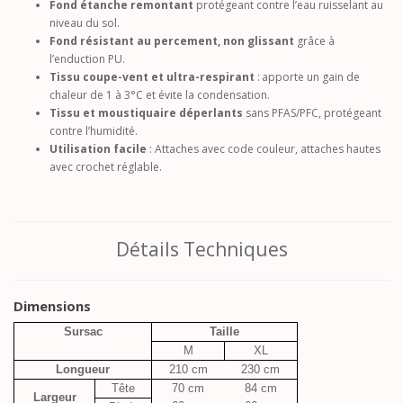
Fond étanche remontant
protégeant contre l’eau ruisselant au
niveau du sol.
Fond résistant au percement, non glissant
grâce à
l’enduction PU.
Tissu coupe-vent et ultra-respirant
: apporte un gain de
chaleur de 1 à 3°C et évite la condensation.
Tissu et moustiquaire déperlants
sans PFAS/PFC, protégeant
contre l’humidité.
Utilisation facile
: Attaches avec code couleur, attaches hautes
avec crochet réglable.
Détails Techniques
Dimensions
Sursac
Taille
M
XL
Longueur
210 cm
230 cm
Tête
70 cm
84 cm
Largeur