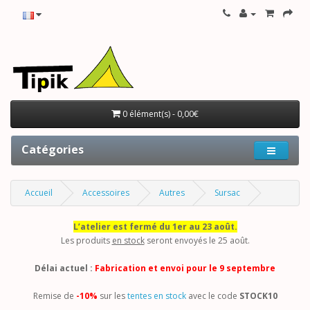
0 élément(s) - 0,00€
Catégories
Accueil
Accessoires
Autres
Sursac
L’atelier est fermé du 1er au 23 août.
Les produits
en stock
seront envoyés le 25 août.
Délai actuel :
Fabrication et envoi pour le 9 septembre
Remise de
-10%
sur les
tentes en stock
avec le code
STOCK10