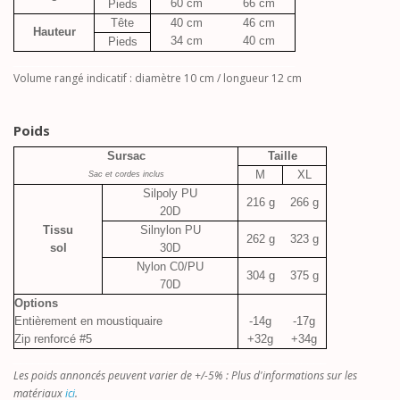
60 cm
66 cm
Pieds
Tête
40 cm
46 cm
Hauteur
34 cm
40 cm
Pieds
_____________________________________________
Volume rangé indicatif : diamètre 10 cm / longueur 12 cm
Poids
Sursac
Taille
M
XL
Sac et cordes inclus
Silpoly PU
216 g
266 g
20D
Tissu
Silnylon PU
262 g
323 g
sol
30D
Nylon C0/PU
304 g
375 g
70D
Options
Entièrement en moustiquaire
-14g
-17g
Zip renforcé #5
+32g
+34g
__________________________________________________
Les poids annoncés peuvent varier de +/-5% : Plus d'informations sur les
matériaux
ici
.