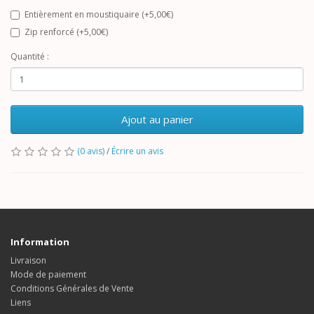
Entièrement en moustiquaire (+5,00€)
Zip renforcé (+5,00€)
Quantité :
Ajout au panier
(0 avis)
/
Écrire un avis
Information
Livraison
Mode de paiement
Conditions Générales de Vente
Liens