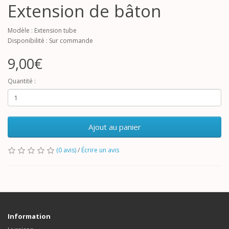
Extension de bâton
Modèle : Extension tube
Disponibilité : Sur commande
9,00€
Quantité :
Ajout au panier
(0 avis)
/
Écrire un avis
Information