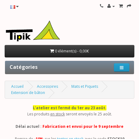
0 élément(s) - 0,00€
Catégories
Accueil
Accessoires
Mats et Piquets
Extension de bâton
L’atelier est fermé du 1er au 23 août.
Les produits
en stock
seront envoyés le 25 août.
Délai actuel :
Fabrication et envoi pour le 9 septembre
Remise de
-10%
sur les
tentes en stock
avec le code
STOCK10