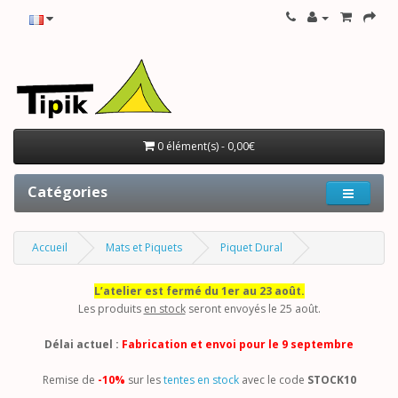
0 élément(s) - 0,00€
Catégories
Accueil
Mats et Piquets
Piquet Dural
L’atelier est fermé du 1er au 23 août.
Les produits
en stock
seront envoyés le 25 août.
Délai actuel :
Fabrication et envoi pour le 9 septembre
Remise de
-10%
sur les
tentes en stock
avec le code
STOCK10