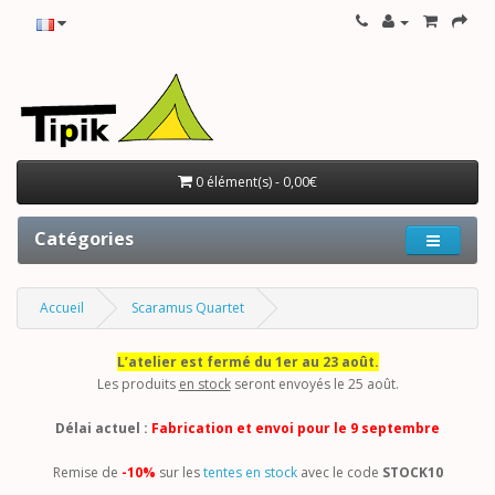
0 élément(s) - 0,00€
Catégories
Accueil
Scaramus Quartet
L’atelier est fermé du 1er au 23 août.
Les produits
en stock
seront envoyés le 25 août.
Délai actuel :
Fabrication et envoi pour le 9 septembre
Remise de
-10%
sur les
tentes en stock
avec le code
STOCK10