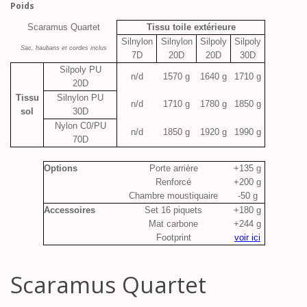
Poids
Scaramus Quartet
Tissu toile extérieure
Silnylon
Silnylon
Silpoly
Silpoly
Sac, haubans et cordes inclus
7D
20D
20D
30D
Silpoly PU
n/d
1570 g
1640 g
1710 g
20D
Tissu
Silnylon PU
n/d
1710 g
1780 g
1850 g
sol
30D
Nylon C0/PU
n/d
1850 g
1920 g
1990 g
70D
_____________________________________________________
Options
Porte arrière
+135 g
Renforcé
+200 g
Chambre moustiquaire
-50 g
Accessoires
Set 16 piquets
+180 g
Mat carbone
+244 g
Footprint
voir ici
Scaramus Quartet