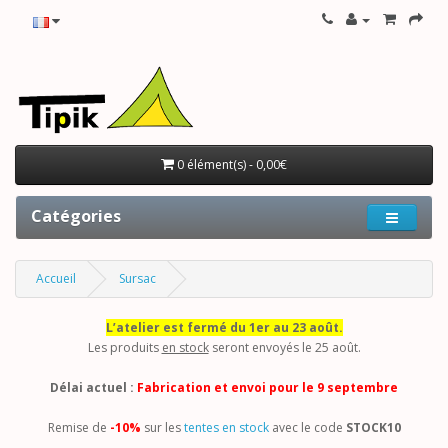
0 élément(s) - 0,00€
Catégories
Accueil
Sursac
L’atelier est fermé du 1er au 23 août.
Les produits
en stock
seront envoyés le 25 août.
Délai actuel :
Fabrication et envoi pour le 9 septembre
Remise de
-10%
sur les
tentes en stock
avec le code
STOCK10