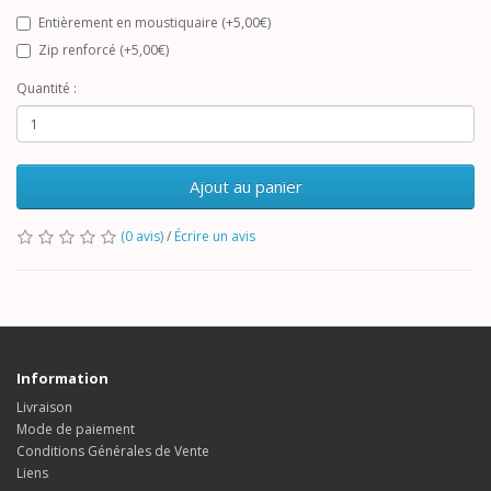
Entièrement en moustiquaire (+5,00€)
Zip renforcé (+5,00€)
Quantité :
Ajout au panier
(0 avis)
/
Écrire un avis
Information
Livraison
Mode de paiement
Conditions Générales de Vente
Liens