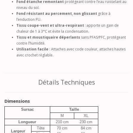
Fond étanche remontant
protégeant contre l’eau ruisselant au
niveau du sol.
Fond résistant au percement, non glissant
grâce à
l’enduction PU.
Tissu coupe-vent et ultra-respirant
: apporte un gain de
chaleur de 1 à 3°C et évite la condensation.
Tissu et moustiquaire déperlants
sans PFAS/PFC, protégeant
contre l’humidité.
Utilisation facile
: Attaches avec code couleur, attaches hautes
avec crochet réglable.
Détails Techniques
Dimensions
Sursac
Taille
M
XL
Longueur
210 cm
230 cm
Tête
70 cm
84 cm
Largeur