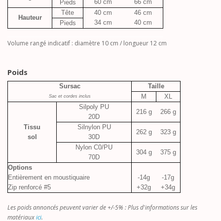
60 cm
66 cm
Pieds
Tête
40 cm
46 cm
Hauteur
34 cm
40 cm
Pieds
_____________________________________________
Volume rangé indicatif : diamètre 10 cm / longueur 12 cm
Poids
Sursac
Taille
M
XL
Sac et cordes inclus
Silpoly PU
216 g
266 g
20D
Tissu
Silnylon PU
262 g
323 g
sol
30D
Nylon C0/PU
304 g
375 g
70D
Options
Entièrement en moustiquaire
-14g
-17g
Zip renforcé #5
+32g
+34g
__________________________________________________
Les poids annoncés peuvent varier de +/-5% : Plus d'informations sur les
matériaux
ici
.