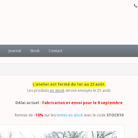
Journal
Stock
Contact
L’atelier est fermé du 1er au 23 août.
Les produits
en stock
seront envoyés le 25 août.
Délai actuel :
Fabrication et envoi pour le 9 septembre
Remise de
-10%
sur les
tentes en stock
avec le code
STOCK10