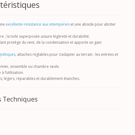
téristiques
 une
excellente résistance aux intempéries
et une abside pour abriter
re ; la toile superposée assure légèreté et durabilité.
rlant protège du vent, de la condensation et apporte un gain
gnétiques
, attaches réglables pour s’adapter au terrain ; les entrées et
remier, ensemble ou chambre seule.
à l’utilisation.
ants, légers, réparables et durablement étanches.
s Techniques