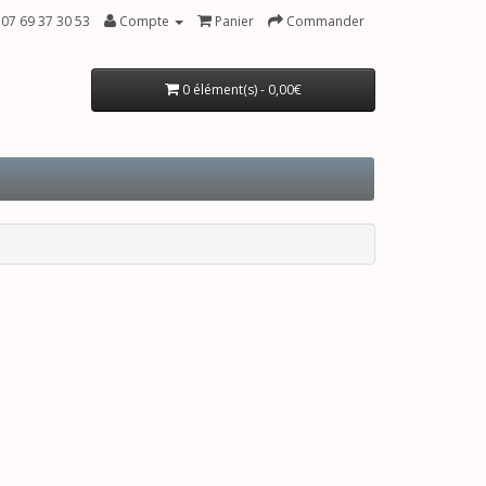
07 69 37 30 53
Compte
Panier
Commander
0 élément(s) - 0,00€