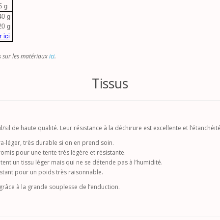
5 g
40 g
20 g
r ici
s sur les matériaux
ici
.
Tissus
/sil de haute qualité. Leur résistance à la déchirure est excellente et l’étanchéi
ra-léger, très durable si on en prend soin.
mis pour une tente très légère et résistante.
ent un tissu léger mais qui ne se détende pas à l’humidité.
istant pour un poids très raisonnable.
râce à la grande souplesse de l’enduction.