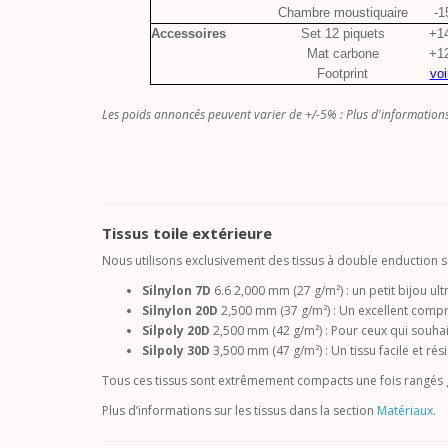
Chambre moustiquaire
-1
Accessoires
Set 12 piquets
+1
Mat carbone
+1
Footprint
voi
Les poids annoncés peuvent varier de +/-5% : Plus d'information
Tissus toile extérieure
Nous utilisons exclusivement des tissus à double enduction sil
Silnylon 7D
6.6 2,000 mm (27 g/m²) : un petit bijou ult
Silnylon 20D
2,500 mm (37 g/m²) : Un excellent compro
Silpoly 20D
2,500 mm (42 g/m²) : Pour ceux qui souhait
Silpoly 30D
3,500 mm (47 g/m²) : Un tissu facile et rés
Tous ces tissus sont extrêmement compacts une fois rangés g
Plus d’informations sur les tissus dans la section
Matériaux
.