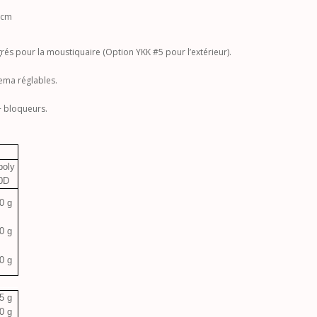
 cm
rés pour la moustiquaire (Option YKK #5 pour l’extérieur).
ema réglables.
+ bloqueurs.
poly
0D
0 g
0 g
0 g
____
5 g
0 g