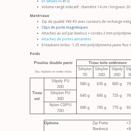
En détails ici
et
là
Volume rangé indicatif : diamètre 14 cm / longueur 20
Matériaux
Zip de qualité YKK #3 avec curseurs de rechange intég
Clips de porte magnétiques
Attaches au sol par linelocs + cordes 2 mm poly/dyne
Attaches de portes aimantées
6 Haubans inclus : 1.25 mm poly/dyneema jaune fluo 
Poids
Pioulou double paroi
Tissu toile extérieure
Silnylon
Silnylon
Silpoly
Sil
Sac, haubans et cordes inclus
7D
20D
20D
3
Silpoly PU
580 g
635 g
665 g
70
20D
Tissu
Silnylon PU
640 g
695 g
725 g
76
sol
30D
Nylon C0/PU
690 g
745 g
775 g
81
70D
_________________________________________________
Options
Zip Porte
+2
Renforcé
+8