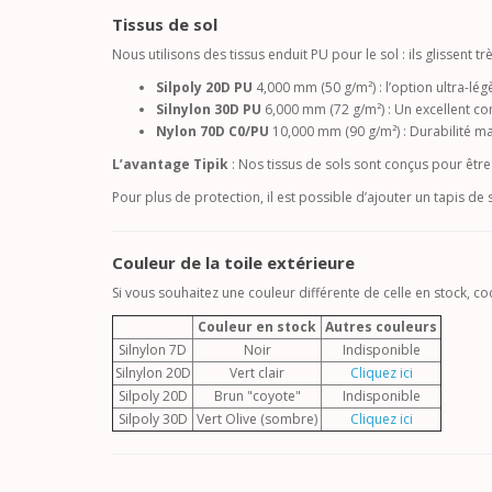
Tissus de sol
Nous utilisons des tissus enduit PU pour le sol : ils glissent t
Silpoly 20D PU
4,000 mm (50 g/m²) : l’option ultra-lé
Silnylon 30D PU
6,000 mm (72 g/m²) : Un excellent co
Nylon 70D C0/PU
10,000 mm (90 g/m²) : Durabilité ma
L’avantage Tipik
: Nos tissus de sols sont conçus pour être 
Pour plus de protection, il est possible d’ajouter un tapis de s
Couleur de la toile extérieure
Si vous souhaitez une couleur différente de celle en stock, 
Couleur en stock
Autres couleurs
Silnylon 7D
Noir
Indisponible
Silnylon 20D
Vert clair
Cliquez ici
Silpoly 20D
Brun "coyote"
Indisponible
Silpoly 30D
Vert Olive (sombre)
Cliquez ici