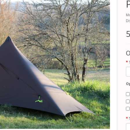
Mo
Di
5
O
Op